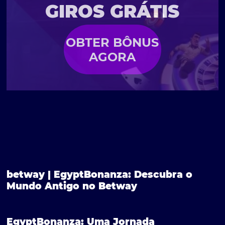
GIROS GRÁTIS
OBTER BÔNUS
AGORA
betway | EgyptBonanza: Descubra o
Mundo Antigo no Betway
EgyptBonanza: Uma Jornada