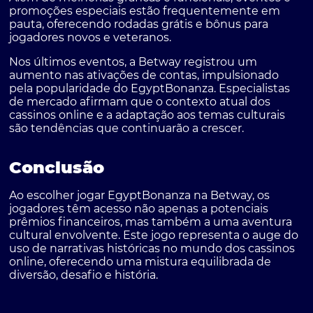
promoções especiais estão frequentemente em
pauta, oferecendo rodadas grátis e bônus para
jogadores novos e veteranos.
Nos últimos eventos, a
Betway
registrou um
aumento nas ativações de contas, impulsionado
pela popularidade do
EgyptBonanza
. Especialistas
de mercado afirmam que o contexto atual dos
cassinos online e a adaptação aos temas culturais
são tendências que continuarão a crescer.
Conclusão
Ao escolher jogar
EgyptBonanza
na
Betway
, os
jogadores têm acesso não apenas a potenciais
prêmios financeiros, mas também a uma aventura
cultural envolvente. Este jogo representa o auge do
uso de narrativas históricas no mundo dos cassinos
online, oferecendo uma mistura equilibrada de
diversão, desafio e história.