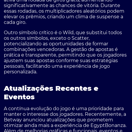
significativamente as chances de vitória. Durante
essas rodadas, os multiplicadores aleatórios podem
elevar os prêmios, criando um clima de suspense a
cada giro.
Outro símbolo crítico é o Wild, que substitui todos
os outros símbolos, exceto o Scatter,
potencializando as oportunidades de formar
combinações vencedoras. A gestão de apostas é
prática e transparente, permitindo que os jogadores
ajustem suas apostas conforme suas estratégias
pessoais, facilitando uma experiência de jogo
personalizada.
Atualizações Recentes e
Eventos
A contínua evolução do jogo é uma prioridade para
manter o interesse dos jogadores. Recentemente, a
Betway
anunciou atualizações que prometem
otimizar ainda mais a experiência de
EgyptBonanza
.
Além de melhorias gráficas e funcionais, eventos e