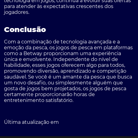
tecnologia em jogos, continua a evoluir suas ofertas
para atender às expectativas crescentes dos
jogadores.
Conclusão
Com a combinação de tecnologia avançada e a
emoção da pesca, os jogos de pesca em plataformas
como a Betway proporcionam uma experiência
única e envolvente. Independente do nível de
habilidade, esses jogos oferecem algo para todos,
promovendo diversão, aprendizado e competição
saudável. Se você é um amante da pesca que busca
um novo desafio, ou simplesmente alguém que
gosta de jogos bem projetados, os jogos de pesca
certamente proporcionarão horas de
entretenimento satisfatório.
Última atualização em