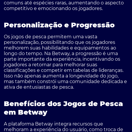
comuns até espécies raras, aumentando o aspecto
competitivo e emocionando os jogadores.
Personalização e Progressão
Os jogos de pesca permitem uma vasta
personalização, possibilitando que os jogadores
melhorem suas habilidades e equipamentos ao
longo do tempo. Na Betway, a progressão é uma
parte importante da experiência, incentivando os
jogadores a retornar para melhorar suas
classificações e competir em tabelas de lideranças.
Isso não apenas aumenta a longevidade do jogo,
mas também constrói uma comunidade dedicada e
ativa de entusiastas de pesca.
Benefícios dos Jogos de Pesca
em Betway
A plataforma Betway integra recursos que
melhoram a experiência do usuário, como troca de