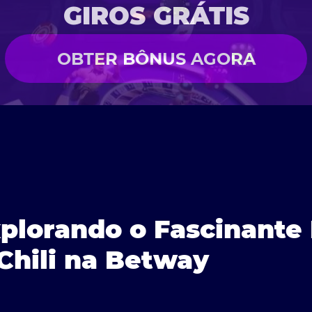
GIROS GRÁTIS
OBTER BÔNUS AGORA
xplorando o Fascinant
Chili na Betway