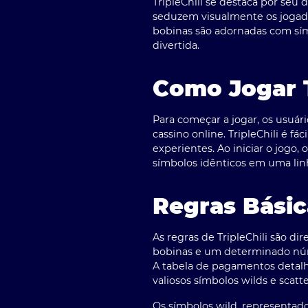
TripleChili se destaca por se
seduzem visualmente os jogado
bobinas são adornadas com sím
divertida.
Como Jogar T
Para começar a jogar, os usuár
cassino online. TripleChili é f
experientes. Ao iniciar o jogo, 
símbolos idênticos em uma lin
Regras Básic
As regras de TripleChili são di
bobinas e um determinado núme
A tabela de pagamentos detalha
valiosos símbolos wilds e scatte
Os símbolos wild, representad