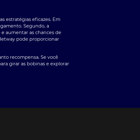
s estratégias eficazes. Em
pagamento. Segundo, a
go e aumentar as chances de
a Betway pode proporcionar
uanto recompensa. Se você
ra girar as bobinas e explorar