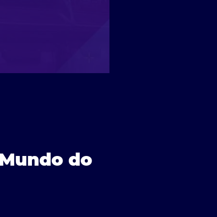
e Mundo do