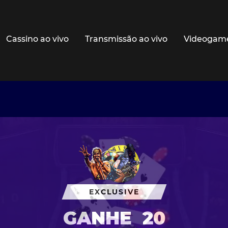
Cassino ao vivo
Transmissão ao vivo
Videogam
EXCLUSIVE
GANHE
20