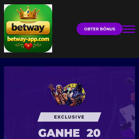
OBTER BÔNUS
EXCLUSIVE
GANHE
20