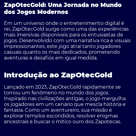
ZapOtecGold: Uma Jornada no Mundo
dos Jogos Modernos
Em um universo onde o entretenimento digital é
rei,
ZapOtecGold
surge como uma das experiências
mais imersivas disponíveis para os entusiastas de
jogos. Desenvolvido com uma narrativa rica e visuais
impressionantes, este jogo atrai tanto jogadores
casuais quanto os mais dedicados, prometendo
aventuras e desafios em igual medida.
Introdução ao ZapOtecGold
Lançado em 2023, ZapOtecGold rapidamente se
tornou um fenômeno no mundo dos jogos.
Inspirado nas civilizações antigas, o jogo mergulha
os jogadores em um cenário que mescla história e
fantasia. Como um aventureiro, sua missão é
explorar templos escondidos, resolver enigmas
ancestrais e buscar o mítico ouro dos Zapotecas.