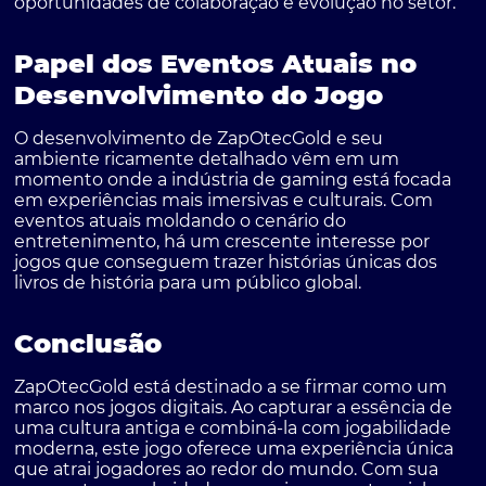
oportunidades de colaboração e evolução no setor.
Papel dos Eventos Atuais no
Desenvolvimento do Jogo
O desenvolvimento de ZapOtecGold e seu
ambiente ricamente detalhado vêm em um
momento onde a indústria de gaming está focada
em experiências mais imersivas e culturais. Com
eventos atuais moldando o cenário do
entretenimento, há um crescente interesse por
jogos que conseguem trazer histórias únicas dos
livros de história para um público global.
Conclusão
ZapOtecGold está destinado a se firmar como um
marco nos jogos digitais. Ao capturar a essência de
uma cultura antiga e combiná-la com jogabilidade
moderna, este jogo oferece uma experiência única
que atrai jogadores ao redor do mundo. Com sua