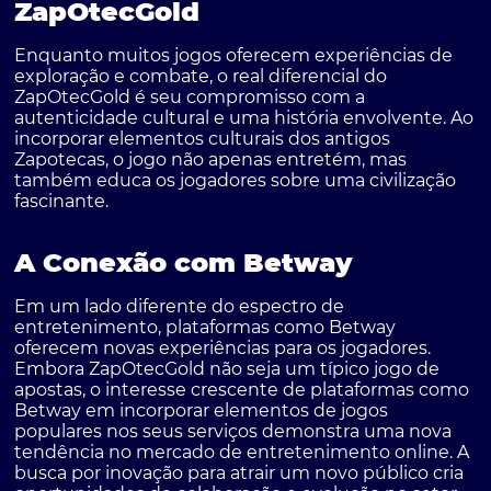
ZapOtecGold
Enquanto muitos jogos oferecem experiências de
exploração e combate, o real diferencial do
ZapOtecGold é seu compromisso com a
autenticidade cultural e uma história envolvente. Ao
incorporar elementos culturais dos antigos
Zapotecas, o jogo não apenas entretém, mas
também educa os jogadores sobre uma civilização
fascinante.
A Conexão com Betway
Em um lado diferente do espectro de
entretenimento, plataformas como
Betway
oferecem novas experiências para os jogadores.
Embora ZapOtecGold não seja um típico jogo de
apostas, o interesse crescente de plataformas como
Betway em incorporar elementos de jogos
populares nos seus serviços demonstra uma nova
tendência no mercado de entretenimento online. A
busca por inovação para atrair um novo público cria